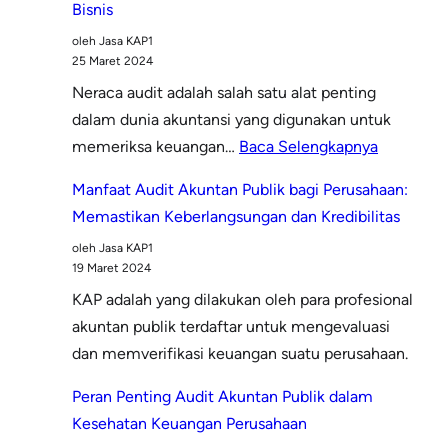
Bisnis
oleh Jasa KAP1
25 Maret 2024
Neraca audit adalah salah satu alat penting
dalam dunia akuntansi yang digunakan untuk
:
memeriksa keuangan…
Baca Selengkapnya
Pentingn
Manfaat Audit Akuntan Publik bagi Perusahaan:
Neraca
Memastikan Keberlangsungan dan Kredibilitas
Audit
oleh Jasa KAP1
oleh
19 Maret 2024
Akuntan
KAP adalah yang dilakukan oleh para profesional
Publik:
akuntan publik terdaftar untuk mengevaluasi
Menjaga
dan memverifikasi keuangan suatu perusahaan.
Integritas
dan
Peran Penting Audit Akuntan Publik dalam
Kepercay
Kesehatan Keuangan Perusahaan
dalam