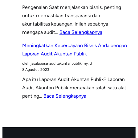
dengan
Pengenalan Saat menjalankan bisnis, penting
Jasa
untuk memastikan transparansi dan
Laporan
akuntabilitas keuangan. Inilah sebabnya
Audit
:
mengapa audit…
Baca Selengkapnya
Akuntan
Mengapa
Publik
Meningkatkan Kepercayaan Bisnis Anda dengan
Audit
Laporan Audit Akuntan Publik
Akuntan
oleh jasalaporanauditakuntanpublik.my.id
Publik
8 Agustus 2023
Penting
Apa itu Laporan Audit Akuntan Publik? Laporan
Bagi
Audit Akuntan Publik merupakan salah satu alat
Bisnis
:
penting…
Baca Selengkapnya
Anda
Meningkatkan
Kepercayaan
Bisnis
Anda
dengan