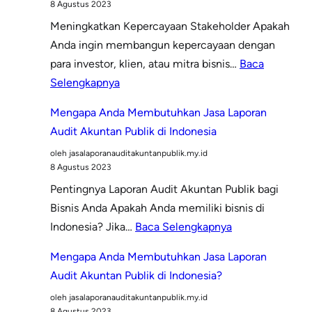
8 Agustus 2023
bagi
Meningkatkan Kepercayaan Stakeholder Apakah
Perusahaan
Anda ingin membangun kepercayaan dengan
para investor, klien, atau mitra bisnis…
Baca
:
Selengkapnya
Mengapa
Mengapa Anda Membutuhkan Jasa Laporan
Anda
Audit Akuntan Publik di Indonesia
Membutuhkan
oleh jasalaporanauditakuntanpublik.my.id
Jasa
8 Agustus 2023
Laporan
Pentingnya Laporan Audit Akuntan Publik bagi
Audit
Bisnis Anda Apakah Anda memiliki bisnis di
Akuntan
:
Indonesia? Jika…
Baca Selengkapnya
Publik
Mengapa
untuk
Mengapa Anda Membutuhkan Jasa Laporan
Anda
Bisnis
Audit Akuntan Publik di Indonesia?
Membutuhkan
Anda?
oleh jasalaporanauditakuntanpublik.my.id
Jasa
8 Agustus 2023