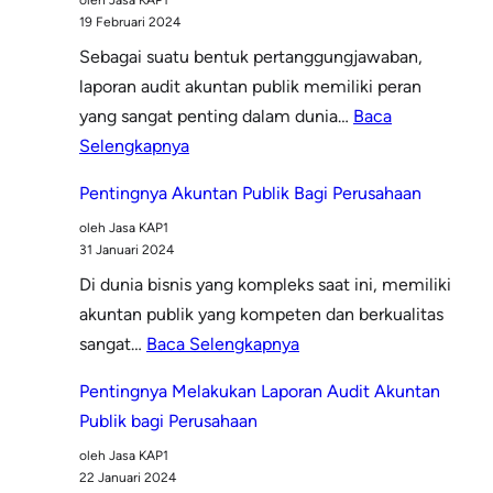
oleh Jasa KAP1
Bisnis
19 Februari 2024
Sebagai suatu bentuk pertanggungjawaban,
laporan audit akuntan publik memiliki peran
yang sangat penting dalam dunia…
Baca
:
Selengkapnya
Laporan
Pentingnya Akuntan Publik Bagi Perusahaan
Audit
oleh Jasa KAP1
Akuntan
31 Januari 2024
Publik:
Di dunia bisnis yang kompleks saat ini, memiliki
Pentingnya
akuntan publik yang kompeten dan berkualitas
Transparansi
:
sangat…
Baca Selengkapnya
dan
Pentingnya
Kepatuhan
Pentingnya Melakukan Laporan Audit Akuntan
Akuntan
Publik bagi Perusahaan
Publik
oleh Jasa KAP1
Bagi
22 Januari 2024
Perusahaan