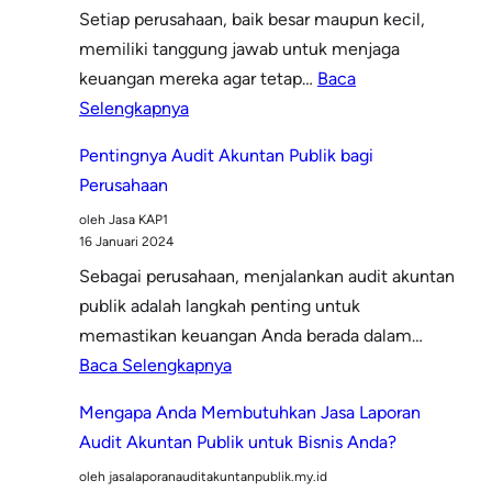
Setiap perusahaan, baik besar maupun kecil,
memiliki tanggung jawab untuk menjaga
keuangan mereka agar tetap…
Baca
:
Selengkapnya
Pentingnya
Pentingnya Audit Akuntan Publik bagi
Melakukan
Perusahaan
Laporan
oleh Jasa KAP1
Audit
16 Januari 2024
Akuntan
Sebagai perusahaan, menjalankan audit akuntan
Publik
publik adalah langkah penting untuk
bagi
memastikan keuangan Anda berada dalam…
Perusahaan
:
Baca Selengkapnya
Pentingnya
Mengapa Anda Membutuhkan Jasa Laporan
Audit
Audit Akuntan Publik untuk Bisnis Anda?
Akuntan
oleh jasalaporanauditakuntanpublik.my.id
Publik