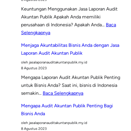
Laporan
Keuntungan Menggunakan Jasa Laporan Audit
Audit
Akuntan Publik Apakah Anda memiliki
Akuntan
perusahaan di Indonesia? Apakah Anda…
Baca
Publik
:
Selengkapnya
di
Mengapa
Indonesia
Menjaga Akuntabilitas Bisnis Anda dengan Jasa
Anda
Laporan Audit Akuntan Publik
Membutuhkan
oleh jasalaporanauditakuntanpublik.my.id
Jasa
8 Agustus 2023
Laporan
Mengapa Laporan Audit Akuntan Publik Penting
Audit
untuk Bisnis Anda? Saat ini, bisnis di Indonesia
Akuntan
:
semakin…
Baca Selengkapnya
Publik
Menjaga
di
Mengapa Audit Akuntan Publik Penting Bagi
Akuntabilitas
Indonesia?
Bisnis Anda
Bisnis
oleh jasalaporanauditakuntanpublik.my.id
Anda
8 Agustus 2023