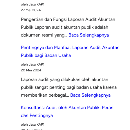
oleh Jasa KAP1
27 Mei 2024
Pengertian dan Fungsi Laporan Audit Akuntan
Publik Laporan audit akuntan publik adalah
:
dokumen resmi yang…
Baca Selengkapnya
Pentingny
Pentingnya dan Manfaat Laporan Audit Akuntan
Laporan
Publik bagi Badan Usaha
Audit
oleh Jasa KAP1
Akuntan
20 Mei 2024
Publik
Laporan audit yang dilakukan oleh akuntan
bagi
publik sangat penting bagi badan usaha karena
Perusahaa
:
memberikan berbagai…
Baca Selengkapnya
Pentingn
Konsultansi Audit oleh Akuntan Publik: Peran
dan
dan Pentingnya
Manfaat
oleh Jasa KAP1
Laporan